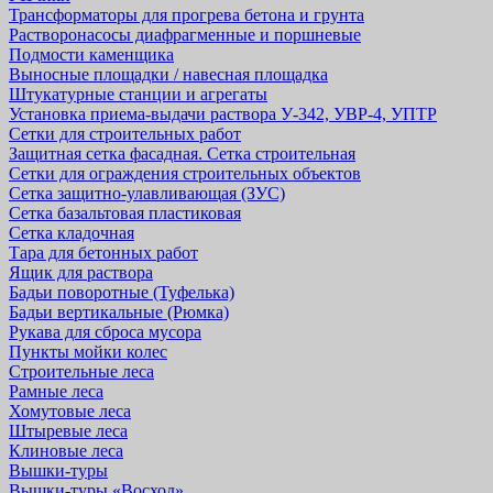
Трансформаторы для прогрева бетона и грунта
Растворонасосы диафрагменные и поршневые
Подмости каменщика
Выносные площадки / навесная площадка
Штукатурные станции и агрегаты
Установка приема-выдачи раствора У-342, УВР-4, УПТР
Сетки для строительных работ
Защитная cетка фасадная. Сетка строительная
Сетки для ограждения строительных объектов
Сетка защитно-улавливающая (ЗУС)
Сетка базальтовая пластиковая
Сетка кладочная
Тара для бетонных работ
Ящик для раствора
Бадьи поворотные (Туфелька)
Бадьи вертикальные (Рюмка)
Рукава для сброса мусора
Пункты мойки колес
Строительные леса
Рамные леса
Хомутовые леса
Штыревые леса
Клиновые леса
Вышки-туры
Вышки-туры «Восход»