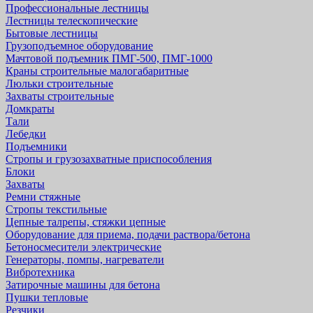
Профессиональные лестницы
Лестницы телескопические
Бытовые лестницы
Грузоподъемное оборудование
Мачтовой подъемник ПМГ-500, ПМГ-1000
Краны строительные малогабаритные
Люльки строительные
Захваты строительные
Домкраты
Тали
Лебедки
Подъемники
Стропы и грузозахватные приспособления
Блоки
Захваты
Ремни стяжные
Стропы текстильные
Цепные талрепы, стяжки цепные
Оборудование для приема, подачи раствора/бетона
Бетоносмесители электрические
Генераторы, помпы, нагреватели
Вибротехника
Затирочные машины для бетона
Пушки тепловые
Резчики