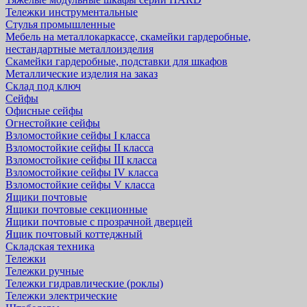
Тележки инструментальные
Стулья промышленные
Мебель на металлокаркассе, скамейки гардеробные,
нестандартные металлоизделия
Скамейки гардеробные, подставки для шкафов
Металлические изделия на заказ
Склад под ключ
Сейфы
Офисные сейфы
Огнестойкие сейфы
Взломостойкие сейфы I класса
Взломостойкие сейфы II класса
Взломостойкие сейфы III класса
Взломостойкие сейфы IV класса
Взломостойкие сейфы V класса
Ящики почтовые
Ящики почтовые секционные
Ящики почтовые с прозрачной дверцей
Ящик почтовый коттеджный
Складская техника
Тележки
Тележки ручные
Тележки гидравлические (роклы)
Тележки электрические